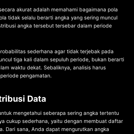
secara akurat adalah memahami bagaimana pola
la tidak selalu berarti angka yang sering muncul
tribusi angka tersebut tersebar dalam periode
robabilitas sederhana agar tidak terjebak pada
uncul tiga kali dalam sepuluh periode, bukan berarti
lam waktu dekat. Sebaliknya, analisis harus
l periode pengamatan.
tribusi Data
 untuk mengetahui seberapa sering angka tertentu
nya cukup sederhana, yaitu dengan membuat daftar
. Dari sana, Anda dapat mengurutkan angka