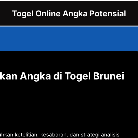
Togel Online Angka Potensial
kan Angka di Togel Brunei
n ketelitian, kesabaran, dan strategi analisis