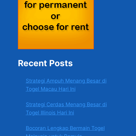
Recent Posts
Strategi Ampuh Menang Besar di
Togel Macau Hari Ini
Strategi Cerdas Menang Besar di
Togel Illinois Hari Ini
Bocoran Lengkap Bermain Togel