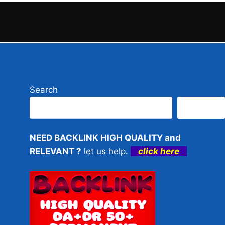
Search
Search
NEED BACKLINK HIGH QUALITY and
RELEVANT ?
let us help.
click here