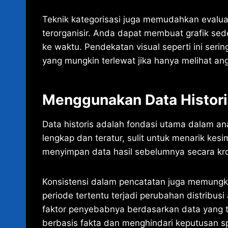
Teknik kategorisasi juga memudahkan evaluas
terorganisir. Anda dapat membuat grafik sede
ke waktu. Pendekatan visual seperti ini s
yang mungkin terlewat jika hanya melihat an
Menggunakan Data Histori
Data historis adalah fondasi utama dalam an
lengkap dan teratur, sulit untuk menarik kesi
menyimpan data hasil sebelumnya secara kr
Konsistensi dalam pencatatan juga memungkin
periode tertentu terjadi perubahan distribus
faktor penyebabnya berdasarkan data yang t
berbasis fakta dan menghindari keputusan s