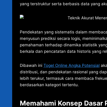
t
e
s
e
p
e
r
yang terstruktur serta berbasis data yang aku
s
b
e
g
e
e
A
o
n
r
p
o
g
a
p
k
e
m
r
Pendekatan yang sistematis dalam membaca
menyusun prediksi secara logis, meminimalka
pemahaman terhadap dinamika statistik yang
berkala dan pencatatan data historis yang re
Dibawah ini
Togel Online Angka Potensial
aka
distribusi, dan pendekatan rasional yang d
lebih terukur, termasuk cara membaca frek
berdasarkan kategori tertentu.
Memahami Konsep Dasar 