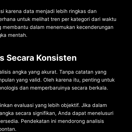
i karena data menjadi lebih ringkas dan
rhana untuk melihat tren per kategori dari waktu
ering membantu dalam menemukan kecenderungan
gka mentah.
s Secara Konsisten
alisis angka yang akurat. Tanpa catatan yang
mpulan yang valid. Oleh karena itu, penting untuk
onologis dan memperbaruinya secara berkala.
kan evaluasi yang lebih objektif. Jika dalam
i angka secara signifikan, Anda dapat menelusuri
ersedia. Pendekatan ini mendorong analisis
pontan.