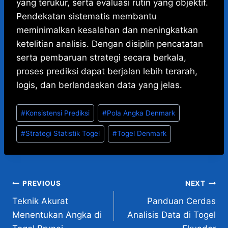
yang terukur, serta evaluasi rutin yang objektif.
Pendekatan sistematis membantu
meminimalkan kesalahan dan meningkatkan
ketelitian analisis. Dengan disiplin pencatatan
serta pembaruan strategi secara berkala,
proses prediksi dapat berjalan lebih terarah,
logis, dan berlandaskan data yang jelas.
Post
#
Konsistensi Prediksi
#
Pola Angka Denmark
Tags:
#
Strategi Statistik Togel
#
Togel Denmark
Post
PREVIOUS
NEXT
Teknik Akurat
Panduan Cerdas
navigation
Menentukan Angka di
Analisis Data di Togel