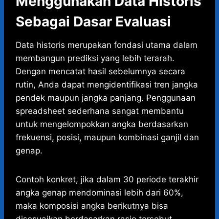
Menggunakan Data Historis
Sebagai Dasar Evaluasi
Data historis merupakan fondasi utama dalam
membangun prediksi yang lebih terarah.
Dengan mencatat hasil sebelumnya secara
rutin, Anda dapat mengidentifikasi tren jangka
pendek maupun jangka panjang. Penggunaan
spreadsheet sederhana sangat membantu
untuk mengelompokkan angka berdasarkan
frekuensi, posisi, maupun kombinasi ganjil dan
genap.
Contoh konkret, jika dalam 30 periode terakhir
angka genap mendominasi lebih dari 60%,
maka komposisi angka berikutnya bisa