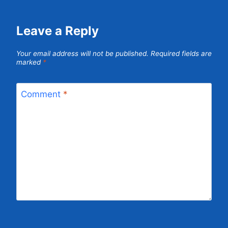
Leave a Reply
Your email address will not be published.
Required fields are
marked
*
Comment
*