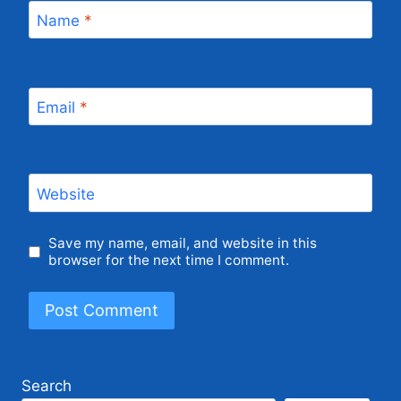
Name
*
Email
*
Website
Save my name, email, and website in this
browser for the next time I comment.
Search