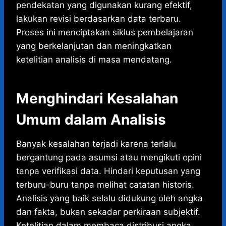
pendekatan yang digunakan kurang efektif,
lakukan revisi berdasarkan data terbaru.
Proses ini menciptakan siklus pembelajaran
yang berkelanjutan dan meningkatkan
ketelitian analisis di masa mendatang.
Menghindari Kesalahan
Umum dalam Analisis
Banyak kesalahan terjadi karena terlalu
bergantung pada asumsi atau mengikuti opini
tanpa verifikasi data. Hindari keputusan yang
terburu-buru tanpa melihat catatan historis.
Analisis yang baik selalu didukung oleh angka
dan fakta, bukan sekadar perkiraan subjektif.
Ketelitian dalam membaca distribusi angka