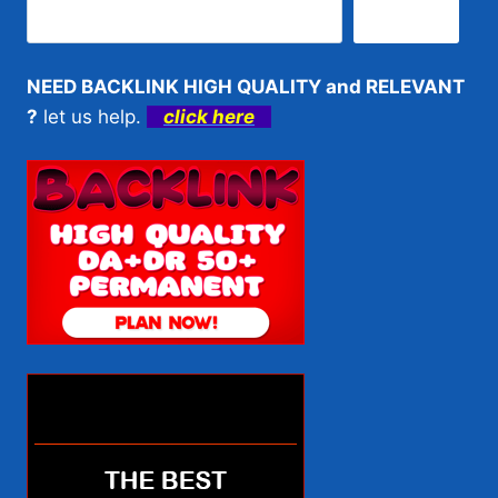
Search
NEED BACKLINK HIGH QUALITY and RELEVANT
?
let us help.
click here