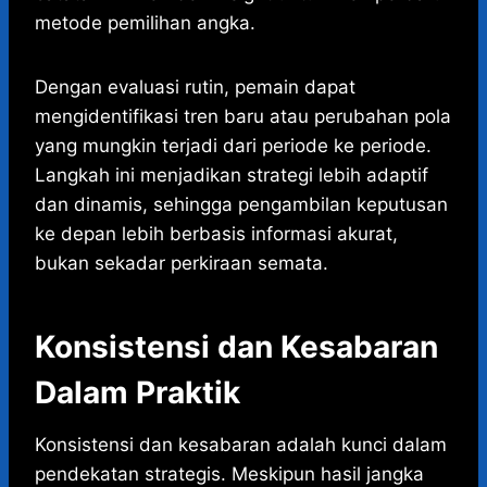
metode pemilihan angka.
Dengan evaluasi rutin, pemain dapat
mengidentifikasi tren baru atau perubahan pola
yang mungkin terjadi dari periode ke periode.
Langkah ini menjadikan strategi lebih adaptif
dan dinamis, sehingga pengambilan keputusan
ke depan lebih berbasis informasi akurat,
bukan sekadar perkiraan semata.
Konsistensi dan Kesabaran
Dalam Praktik
Konsistensi dan kesabaran adalah kunci dalam
pendekatan strategis. Meskipun hasil jangka