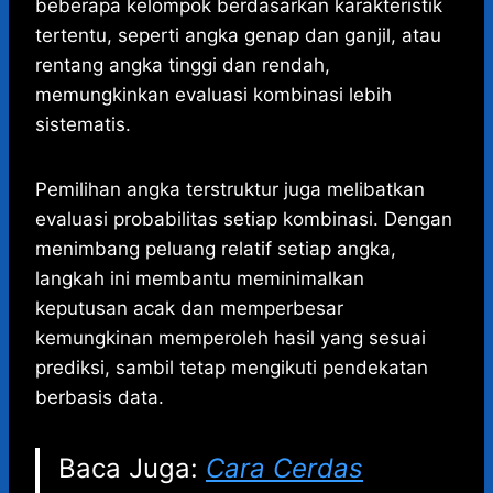
beberapa kelompok berdasarkan karakteristik
tertentu, seperti angka genap dan ganjil, atau
rentang angka tinggi dan rendah,
memungkinkan evaluasi kombinasi lebih
sistematis.
Pemilihan angka terstruktur juga melibatkan
evaluasi probabilitas setiap kombinasi. Dengan
menimbang peluang relatif setiap angka,
langkah ini membantu meminimalkan
keputusan acak dan memperbesar
kemungkinan memperoleh hasil yang sesuai
prediksi, sambil tetap mengikuti pendekatan
berbasis data.
Baca Juga:
Cara Cerdas