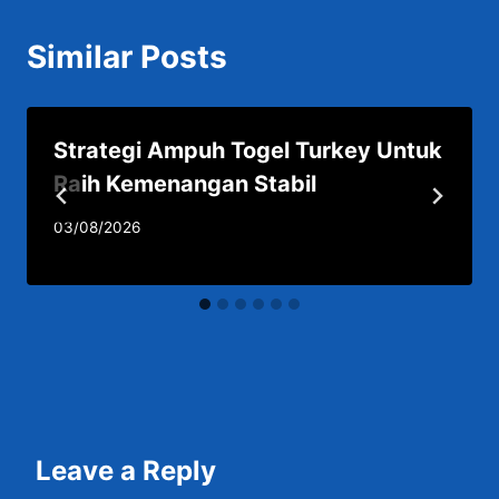
Similar Posts
Strategi Ampuh Togel Turkey Untuk
Raih Kemenangan Stabil
03/08/2026
Leave a Reply