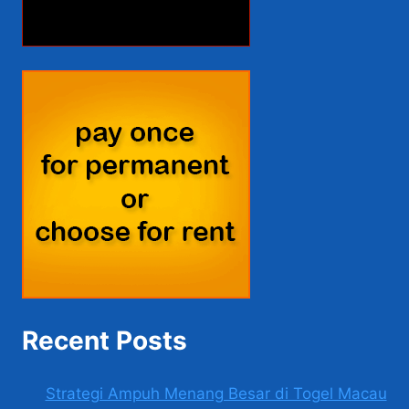
Recent Posts
Strategi Ampuh Menang Besar di Togel Macau