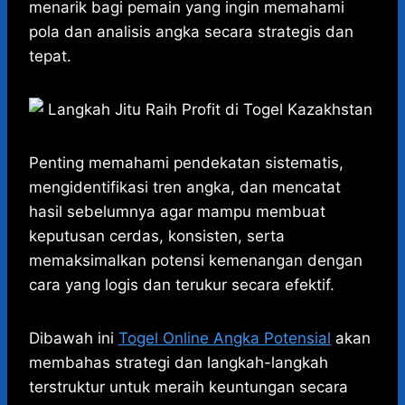
t
e
s
e
p
e
r
menarik bagi pemain yang ingin memahami
s
b
e
g
e
e
pola dan analisis angka secara strategis dan
A
o
n
r
tepat.
p
o
g
a
p
k
e
m
r
Penting memahami pendekatan sistematis,
mengidentifikasi tren angka, dan mencatat
hasil sebelumnya agar mampu membuat
keputusan cerdas, konsisten, serta
memaksimalkan potensi kemenangan dengan
cara yang logis dan terukur secara efektif.
Dibawah ini
Togel Online Angka Potensial
akan
membahas strategi dan langkah-langkah
terstruktur untuk meraih keuntungan secara